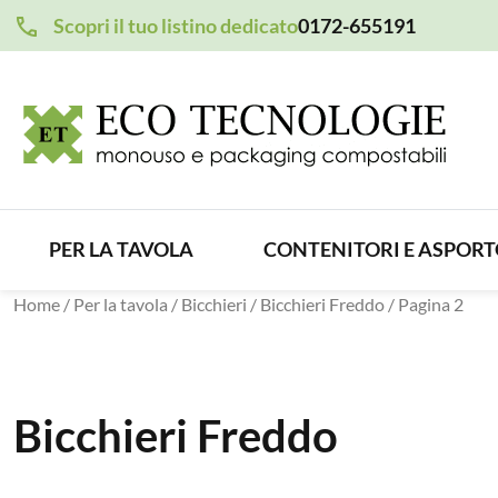
Scopri il tuo listino dedicato
0172-655191
PER LA TAVOLA
CONTENITORI E ASPOR
Home
/
Per la tavola
/
Bicchieri
/
Bicchieri Freddo
/ Pagina 2
Bicchieri Freddo