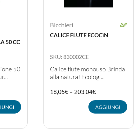
Bicchieri
CALICE FLUTE ECOCìN
A 50 CC
SKU: 830002CE
zione 50
Calice flute monouso Brinda
r...
alla natura! Ecologi...
Questo
Ques
18,05
€
–
203,04
€
prodotto
prod
ha
ha
IUNGI
AGGIUNGI
più
più
varianti.
varia
Le
Le
opzioni
opzio