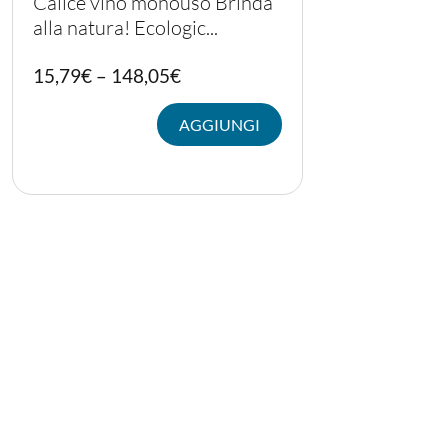
Calice vino monouso Brinda
alla natura! Ecologic...
PERSONALIZZATI
15,79
€
–
148,05
€
AGGIUNGI