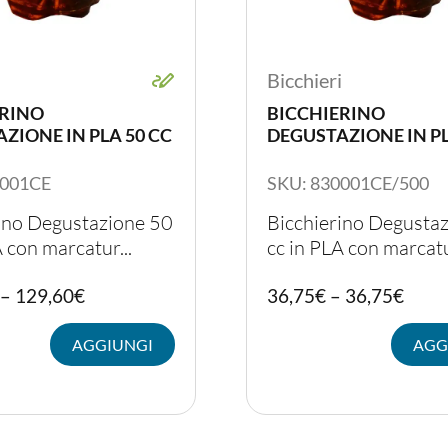
i
Bicchieri
ERINO
BICCHIERINO
ZIONE IN PLA 50 CC
DEGUSTAZIONE IN PL
0001CE
SKU: 830001CE/500
ino Degustazione 50
Bicchierino Degusta
A con marcatur...
cc in PLA con marcatu
Questo
–
129,60
€
36,75
€
–
36,75
€
prodotto
ha
AGGIUNGI
AGG
più
varianti.
Le
opzioni