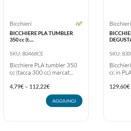
Bicchieri
Bicchier
BICCHIERE PLA TUMBLER
BICCHI
350 cc (t....
DEGUSTA
SKU: 80468CE
SKU: 83
Bicchiere PLA tumbler 350
Bicchier
cc (tacca 300 cc) marcat...
cc in PL
Questo
4,79
€
–
112,22
€
129,60
€
prodotto
ha
AGGIUNGI
più
varianti.
Le
opzioni