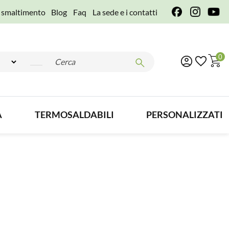
e smaltimento
Blog
Faq
La sede e i contatti
0
A
TERMOSALDABILI
PERSONALIZZATI