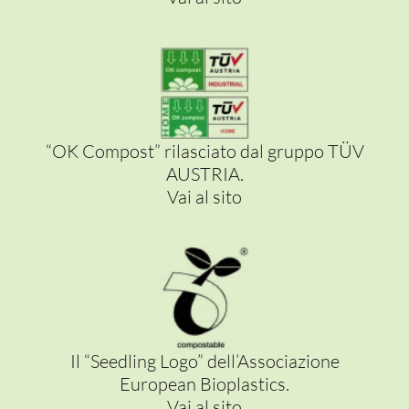
PER LA TAVOLA
“OK Compost” rilasciato dal gruppo TÜV
AUSTRIA.
CONTENITORI E ASPORTO
Vai al sito
FINGER E GELATO
VASSOI E COTTURA
TERMOSALDABILI
PERSONALIZZATI
Il “Seedling Logo” dell’Associazione
European Bioplastics.
Vai al sito