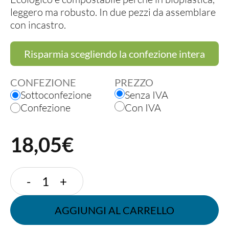
leggero ma robusto. In due pezzi da assemblare
con incastro.
Risparmia scegliendo la confezione intera
CONFEZIONE
PREZZO
Sottoconfezione
Senza IVA
Confezione
Con IVA
18,05€
CALICE
-
+
FLUTE
ECOCìN
AGGIUNGI AL CARRELLO
quantità