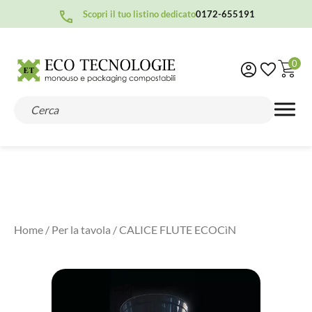
Scopri il tuo listino dedicato
0172-655191
0
Home
/
Per la tavola
/ CALICE FLUTE ECOCìN