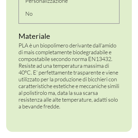
Personalizzazione
CONTENITORI E ASPORTO
No
FINGER E GELATO
VASSOI E COTTURA
Materiale
PLA è un biopolimero derivante dall’amido
TERMOSALDABILI
di mais completamente biodegradabile e
compostabile secondo norma EN13432.
PERSONALIZZATI
Resiste ad una temperatura massima di
40°C. E’ perfettamente trasparente e viene
utilizzato per la produzione di bicchieri con
caratteristiche estetiche e meccaniche simili
al polistirolo ma, data la sua scarsa
resistenza alle alte temperature, adatti solo
a bevande fredde.