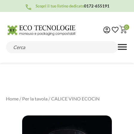
Scopri il tuo listino dedicato
0172-655191
0
Home
/
Per la tavola
/ CALICE VINO ECOCìN