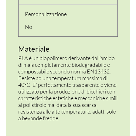
CONTENITORI E ASPORTO
Personalizzazione
No
FINGER E GELATO
VASSOI E COTTURA
Materiale
TERMOSALDABILI
PLA è un biopolimero derivante dall’amido
di mais completamente biodegradabile e
PERSONALIZZATI
compostabile secondo norma EN13432.
Resiste ad una temperatura massima di
40°C. E’ perfettamente trasparente e viene
utilizzato per la produzione di bicchieri con
caratteristiche estetiche e meccaniche simili
al polistirolo ma, data la sua scarsa
resistenza alle alte temperature, adatti solo
a bevande fredde.