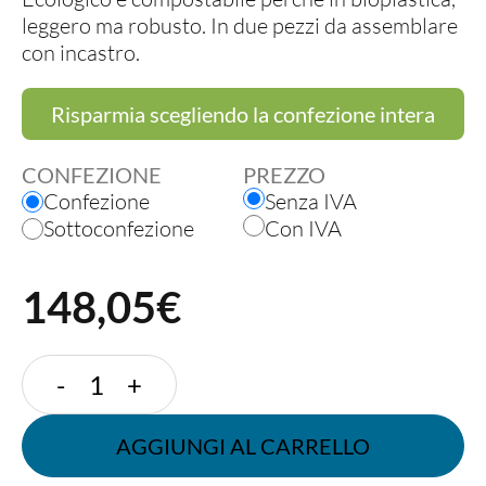
leggero ma robusto. In due pezzi da assemblare
con incastro.
Risparmia scegliendo la confezione intera
CONFEZIONE
PREZZO
Confezione
Senza IVA
Sottoconfezione
Con IVA
148,05€
CALICE
-
+
VINO
ECOCìN
AGGIUNGI AL CARRELLO
quantità