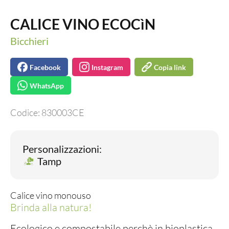
CALICE VINO ECOCìN
Bicchieri
Facebook
Instagram
Copia link
WhatsApp
Codice:
830003CE
Personalizzazioni:
Tamp
Calice vino monouso
Brinda alla natura!
Ecologico e compostabile perchè in bioplastica,