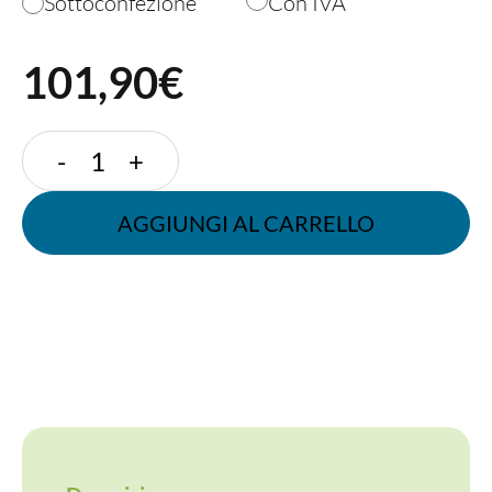
Sottoconfezione
Con IVA
101,90€
VASCHETTA
-
+
SH35
PLA
AGGIUNGI AL CARRELLO
quantità