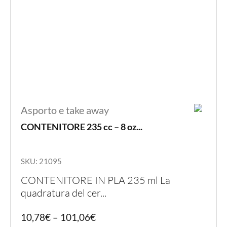
prodot
Asporto e take away
CONTENITORE 235 cc – 8 oz...
SKU: 21095
CONTENITORE IN PLA 235 ml La
quadratura del cer...
Quest
10,78
€
–
101,06
€
prodot