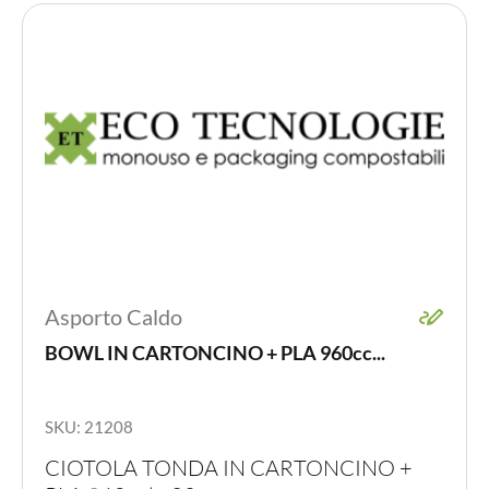
scelte
nella
pagina
del
prodot
Asporto Caldo
BOWL IN CARTONCINO + PLA 960cc...
SKU: 21208
CIOTOLA TONDA IN CARTONCINO +