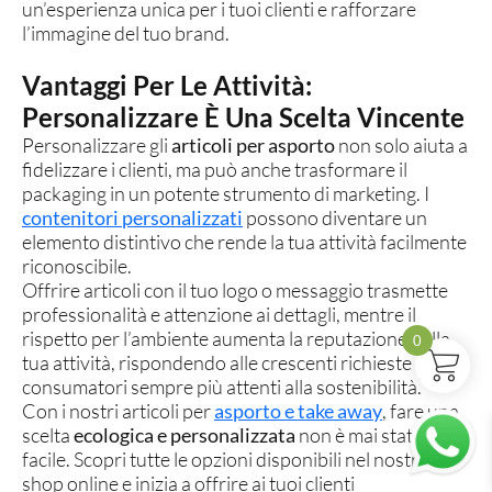
un’esperienza unica per i tuoi clienti e rafforzare
l’immagine del tuo brand.
Vantaggi Per Le Attività:
Personalizzare È Una Scelta Vincente
Personalizzare gli
articoli per asporto
non solo aiuta a
fidelizzare i clienti, ma può anche trasformare il
packaging in un potente strumento di marketing. I
contenitori personalizzati
possono diventare un
elemento distintivo che rende la tua attività facilmente
riconoscibile.
Offrire articoli con il tuo logo o messaggio trasmette
professionalità e attenzione ai dettagli, mentre il
rispetto per l’ambiente aumenta la reputazione della
0
tua attività, rispondendo alle crescenti richieste di
consumatori sempre più attenti alla sostenibilità.
Con i nostri articoli per
asporto e take away
, fare una
scelta
ecologica e personalizzata
non è mai stato così
facile. Scopri tutte le opzioni disponibili nel nostro
shop online e inizia a offrire ai tuoi clienti