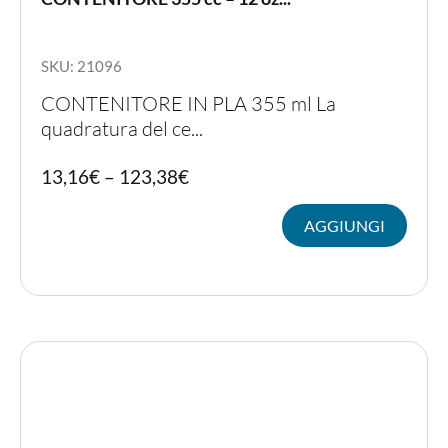
SKU: 21096
CONTENITORE IN PLA 355 ml La
quadratura del ce...
Quest
13,16
€
–
123,38
€
prodot
ha
AGGIUNGI
più
variant
Le
opzion
posso
essere
scelte
nella
pagina
del
prodot