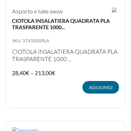
Asporto e take away
CIOTOLA INSALATIERA QUADRATA PLA
TRASPARENTE 1000...
SKU: 37V1000PLA
CIOTOLA INSALATIERA QUADRATA PLA
TRASPARENTE 1000 ...
Quest
28,40
€
–
213,00
€
prodot
ha
AGGIUNGI
più
variant
Le
opzion
posso
essere
scelte
nella