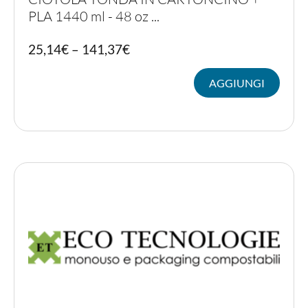
PLA 1440 ml - 48 oz ...
Quest
25,14
€
–
141,37
€
prodot
ha
AGGIUNGI
più
variant
Le
opzion
posso
essere
scelte
nella
pagina
del
prodot