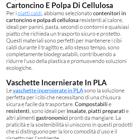
Cartoncino E Polpa Di Cellulosa
Per i
piatti caldi
, abbiamo selezionato
contenitori in
cartoncino e polpa di cellulosa
resistenti al calore,
ideali per panini, pasta, secondi o contorni e qualsiasi
piatto che richieda un trasporto sicuro e protetto.
Questi materiali sono perfetti per mantenere i cibi
caldi durante il tragitto e, allo stesso tempo, sono
completamente biodegradabili, contribuendo a
ridurre l’uso della plastica e promuovendo soluzioni
ecologiche.
Vaschette Incernierate In PLA
Le
vaschette incernierate in PLA
sono la soluzione
perfetta per i cibi che necessitano di una chiusura
sicura e facile da trasportare.
Compostabili
e
resistenti
, sono ideali per
insalate
,
piatti preparati
e
altri alimenti
gastronomici
pronti da mangiare. La
praticità e la sostenibilità si uniscono in questi prodotti
che si distinguono per la loro comodità d’uso e il
rispetto per l’ambiente.