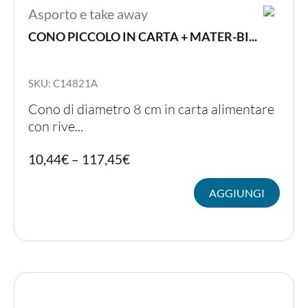
Asporto e take away
CONO PICCOLO IN CARTA + MATER-BI...
SKU: C14821A
Cono di diametro 8 cm in carta alimentare
con rive...
Quest
10,44
€
–
117,45
€
prodot
ha
AGGIUNGI
più
variant
Le
opzion
posso
essere
scelte
nella
pagina