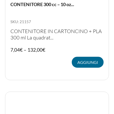
CONTENITORE 300 cc – 10 oz...
SKU: 21157
CONTENITORE IN CARTONCINO + PLA
300 ml La quadrat...
Quest
7,04
€
–
132,00
€
prodot
ha
AGGIUNGI
più
variant
Le
opzion
posso
essere
scelte
nella
pagina
del
prodot