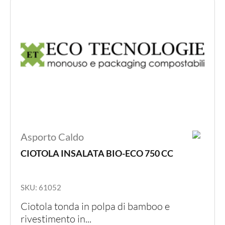
nella
pagina
del
prodot
Asporto Caldo
CIOTOLA INSALATA BIO-ECO 750 CC
SKU: 61052
Ciotola tonda in polpa di bamboo e
rivestimento in...