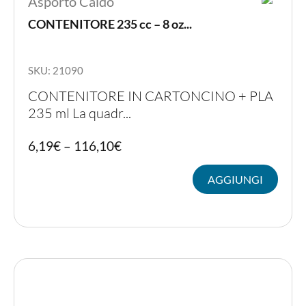
Asporto Caldo
CONTENITORE 235 cc – 8 oz...
SKU: 21090
CONTENITORE IN CARTONCINO + PLA
235 ml La quadr...
PER LA TAVOLA
Quest
6,19
€
–
116,10
€
prodot
CONTENITORI E ASPORTO
ha
AGGIUNGI
più
variant
FINGER E GELATO
Le
opzion
VASSOI E COTTURA
posso
essere
TERMOSALDABILI
scelte
nella
pagina
PERSONALIZZATI
del