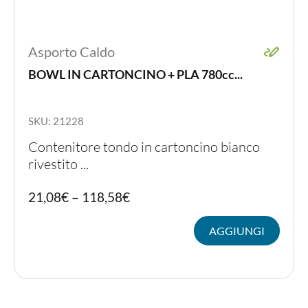
Asporto Caldo
BOWL IN CARTONCINO + PLA 780cc...
SKU: 21228
Contenitore tondo in cartoncino bianco
rivestito ...
Quest
21,08
€
–
118,58
€
prodot
ha
AGGIUNGI
più
variant
Le
opzion
posso
essere