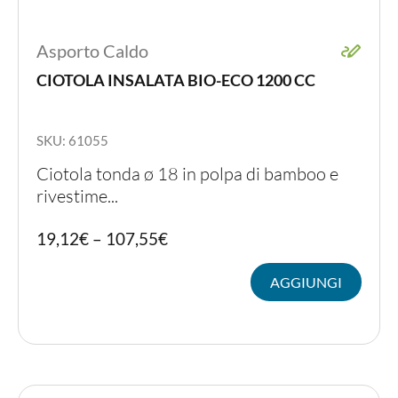
Asporto Caldo
CIOTOLA INSALATA BIO-ECO 1200 CC
SKU: 61055
Ciotola tonda ø 18 in polpa di bamboo e
rivestime...
Quest
19,12
€
–
107,55
€
prodot
ha
AGGIUNGI
più
variant
Le
opzion
posso
essere
scelte