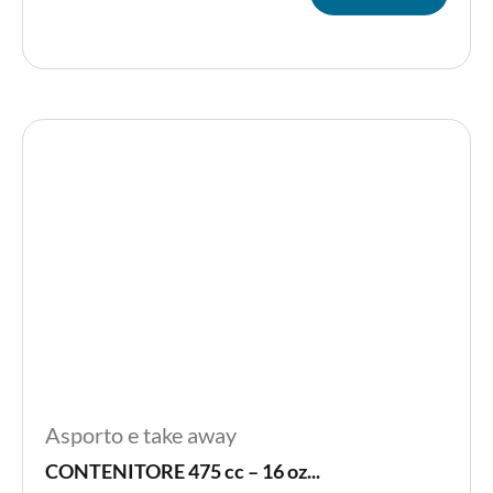
variant
Le
opzion
posso
essere
scelte
nella
pagina
del
prodot
Asporto e take away
CONTENITORE 475 cc – 16 oz...