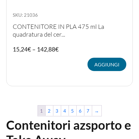
SKU: 21036
CONTENITORE IN PLA 475 ml La
quadratura del cer...
Quest
15,24
€
–
142,88
€
prodot
ha
AGGIUNGI
più
variant
Le
opzion
posso
essere
scelte
nella
1
2
3
4
5
6
7
→
pagina
del
Contenitori azsporto e
prodot