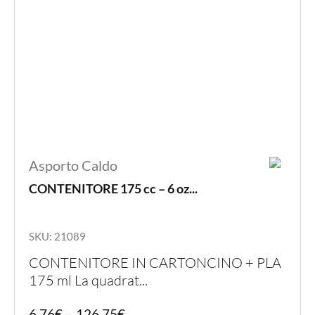
del
prodot
Asporto Caldo
CONTENITORE 175 cc – 6 oz...
SKU: 21089
CONTENITORE IN CARTONCINO + PLA
175 ml La quadrat...
Quest
6,76
€
–
126,75
€