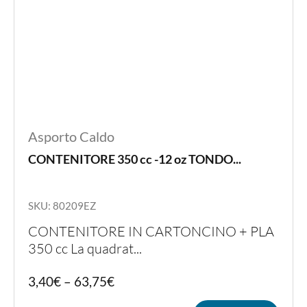
Asporto Caldo
CONTENITORE 350 cc -12 oz TONDO...
SKU: 80209EZ
CONTENITORE IN CARTONCINO + PLA
350 cc La quadrat...
Quest
3,40
€
–
63,75
€
prodot
ha