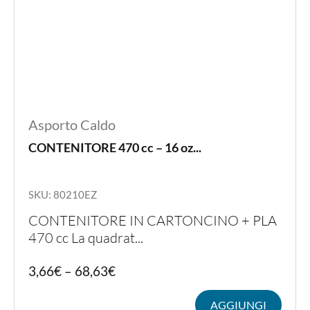
Asporto Caldo
CONTENITORE 470 cc – 16 oz...
SKU: 80210EZ
CONTENITORE IN CARTONCINO + PLA
470 cc La quadrat...
Quest
3,66
€
–
68,63
€
prodot
ha
AGGIUNGI
più