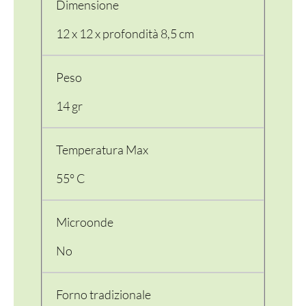
Dimensione
12 x 12 x profondità 8,5 cm
Peso
14 gr
Temperatura Max
55° C
Microonde
No
Forno tradizionale