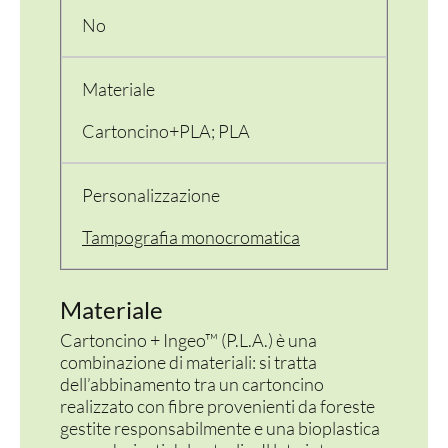
PER LA TAVOLA
No
CONTENITORI E ASPORTO
Materiale
FINGER E GELATO
Cartoncino+PLA; PLA
VASSOI E COTTURA
TERMOSALDABILI
Personalizzazione
PERSONALIZZATI
Tampografia monocromatica
Materiale
Cartoncino + Ingeo™ (P.L.A.) è una
combinazione di materiali: si tratta
dell’abbinamento tra un cartoncino
realizzato con fibre provenienti da foreste
gestite responsabilmente e una bioplastica