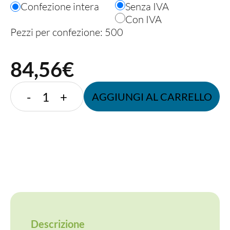
Confezione intera
Senza IVA
Con IVA
Pezzi per confezione: 500
84,56
€
PORTA
-
+
AGGIUNGI AL CARRELLO
TRAMEZZINO
TRIPLO
85MM
quantità
Descrizione