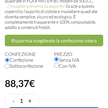
quadrate in PLA e MATER-BI, modelli da 500 CC.
...l'insalatiera diventa da asporto!
Grazie a questo
coperchio l'asporto di ciotole e insalatiere quadrate
diventa semplice, sicuro ed ecologico. È
completamente trasparente e 100% compostabile,
adatto a contenuti freddi.
Risparmia scegliendo la confezione intera
CONFEZIONE
PREZZO
Confezione
Senza IVA
Sottoconfezione
Con IVA
88,37€
COPERCHIO
-
+
TRASPARENTE