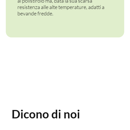
al polistirolo ma, data la sua scarsa
PERSONALIZZATI
resistenza alle alte temperature, adatti a
bevande fredde.
Dicono di noi