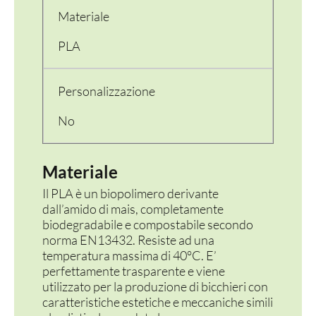
Materiale
PLA
Personalizzazione
No
PER LA TAVOLA
Materiale
CONTENITORI E ASPORTO
Il PLA è un biopolimero derivante
dall’amido di mais, completamente
FINGER E GELATO
biodegradabile e compostabile secondo
norma EN13432. Resiste ad una
temperatura massima di 40°C. E’
VASSOI E COTTURA
perfettamente trasparente e viene
utilizzato per la produzione di bicchieri con
TERMOSALDABILI
caratteristiche estetiche e meccaniche simili