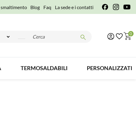
e smaltimento
Blog
Faq
La sede e i contatti
0
A
TERMOSALDABILI
PERSONALIZZATI