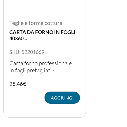
Teglie e forme cottura
CARTA DA FORNO IN FOGLI
40×60...
SKU: 52201669
Carta forno professionale
in fogli pretagliati 4...
28,46
€
PER LA TAVOLA
AGGIUNGI
CONTENITORI E ASPORTO
FINGER E GELATO