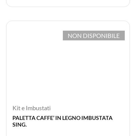
CONTENITORI E ASPORTO
FINGER E GELATO
NON DISPONIBILE
VASSOI E COTTURA
TERMOSALDABILI
PERSONALIZZATI
Kit e Imbustati
PALETTA CAFFE’ IN LEGNO IMBUSTATA
SING.