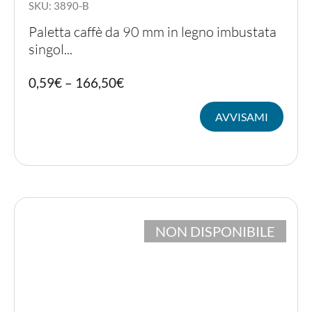
SKU: 3890-B
Paletta caffè da 90 mm in legno imbustata
singol...
Quest
0,59
€
–
166,50
€
prodot
ha
AVVISAMI
più
variant
Le
opzion
posso
essere
scelte
nella
pagina
NON DISPONIBILE
del
prodot