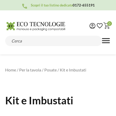
Scopri il tuo listino dedicato
0172-655191
0
Home
/
Per la tavola
/
Posate
/ Kit e Imbustati
Kit e Imbustati