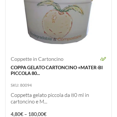
prodot
Coppette in Cartoncino
COPPA GELATO CARTONCINO +MATER-BI
PICCOLA 80...
SKU: 80094
Coppetta gelato piccola da 80 ml in
cartoncino e M...
Quest
4,80
€
–
180,00
€