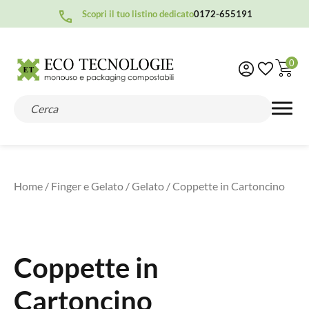
Scopri il tuo listino dedicato
0172-655191
0
Home
/
Finger e Gelato
/
Gelato
/ Coppette in Cartoncino
Coppette in
Cartoncino