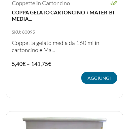
Coppette in Cartoncino
COPPA GELATO CARTONCINO + MATER-BI
MEDIA...
SKU: 80095
Coppetta gelato media da 160 ml in
cartoncino e Ma...
Quest
5,40
€
–
141,75
€
prodot
ha
AGGIUNGI
più
variant
Le
opzion
posso
essere
scelte
nella
pagina
del