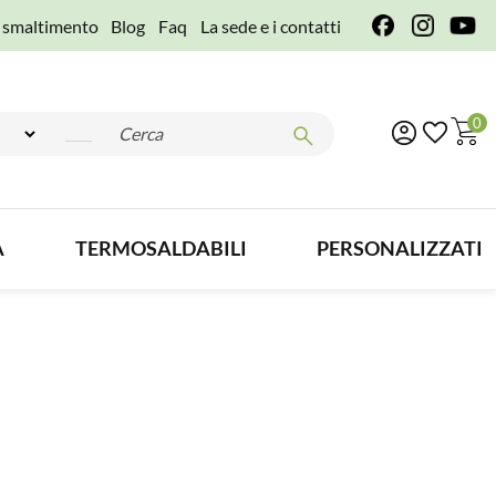
e smaltimento
Blog
Faq
La sede e i contatti
0
A
TERMOSALDABILI
PERSONALIZZATI