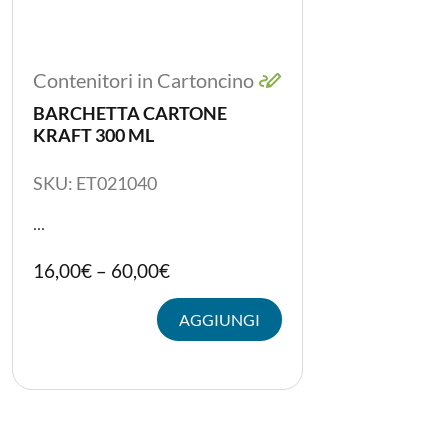
Contenitori in Cartoncino
BARCHETTA CARTONE
KRAFT 300 ML
SKU: ET021040
...
Questo
16,00
€
–
60,00
€
prodotto
PER LA TAVOLA
ha
AGGIUNGI
più
CONTENITORI E ASPORTO
varianti.
Le
FINGER E GELATO
opzioni
possono
VASSOI E COTTURA
essere