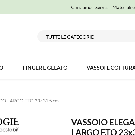
Chi siamo
Servizi
Materiali 
TO
FINGER E GELATO
VASSOI E COTTUR
O LARGO F.TO 23×31,5 cm
VASSOIO ELEG
LARGO F.TO 23x