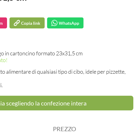
am
Copia link
WhatsApp
go in cartoncino formato 23x31,5 cm
ato!
to alimentare di qualsiasi tipo di cibo, idele per pizzette,
i.
a scegliendo la confezione intera
PREZZO