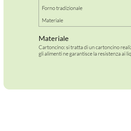
Forno tradizionale
Materiale
PER LA TAVOLA
Materiale
CONTENITORI E ASPORTO
Cartoncino: si tratta di un cartoncino real
FINGER E GELATO
gli alimenti ne garantisce la resistenza ai liq
VASSOI E COTTURA
TERMOSALDABILI
PERSONALIZZATI