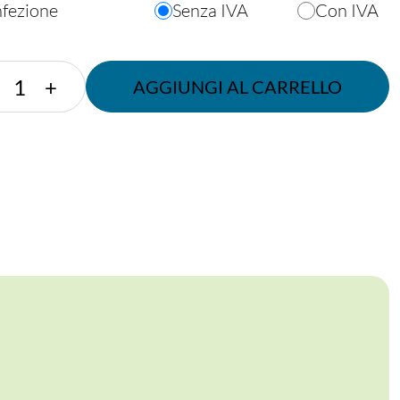
nfezione
Senza IVA
Con IVA
VASSOIO
+
AGGIUNGI AL CARRELLO
ELEGANT
BIANCO
A
BORDO
LARGO
F.TO
23x31,5
cm
quantità