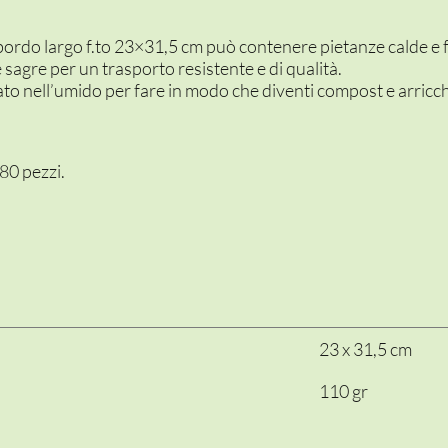
 bordo largo f.to 23×31,5 cm può contenere pietanze calde e 
e sagre per un trasporto resistente e di qualità.
to nell’umido per fare in modo che diventi compost e arricchi
80 pezzi.
23 x 31,5 cm
110 gr