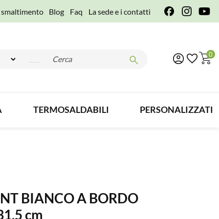
e smaltimento
Blog
Faq
La sede e i contatti
0
A
TERMOSALDABILI
PERSONALIZZATI
ANT BIANCO A BORDO
31,5 cm