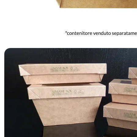
PER LA TAVOLA
CONTENITORI E ASPORTO
FINGER E GELATO
VASSOI E COTTURA
TERMOSALDABILI
PERSONALIZZATI