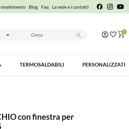
e smaltimento
Blog
Faq
La sede e i contatti
0
A
TERMOSALDABILI
PERSONALIZZATI
O con finestra per
5