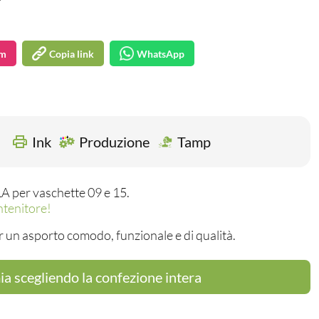
am
Copia link
WhatsApp
Ink
Produzione
Tamp
LA per vaschette 09 e 15.
ntenitore!
r un asporto comodo, funzionale e di qualità.
a scegliendo la confezione intera