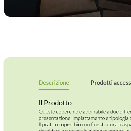
Descrizione
Prodotti access
Il Prodotto
Questo coperchio è abbinabile a due differ
presentazione, impiattamento e tipologia 
Il pratico coperchio con finestratura tras
riscaldare e cuocere le pietanze oppure in 