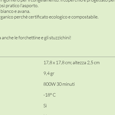
sì pratico l’asporto.
i bianco e avana.
organico perchè certificato ecologico e compostabile.
anche le forchettine e gli stuzzichini!
17,8 x 17,8 cm; altezza 2,5 cm
9,4 gr
800W 30 minuti
-18° C
Sì