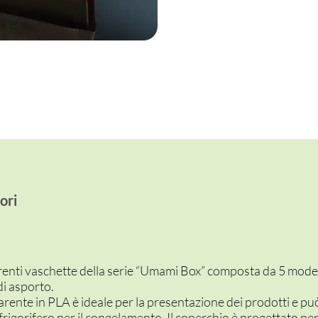
ori
enti vaschette della serie “Umami Box” composta da 5 modell
di asporto.
parente in PLA è ideale per la presentazione dei prodotti e p
frigorifero per il congelamento. Il coperchio è progettato per