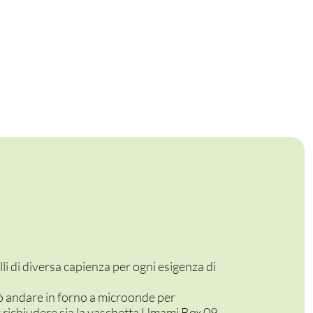
i di diversa capienza per ogni esigenza di
uò andare in forno a microonde per
 richiudere sia la
vaschetta Umami Box 09