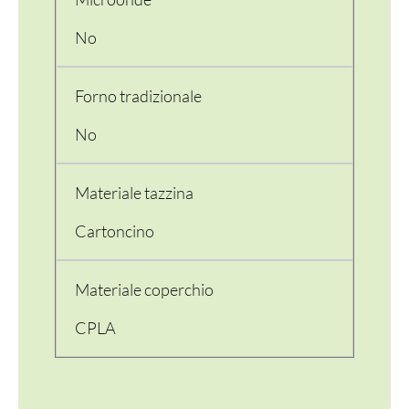
No
Forno tradizionale
No
PER LA TAVOLA
CONTENITORI E ASPORTO
Materiale tazzina
Cartoncino
FINGER E GELATO
VASSOI E COTTURA
Materiale coperchio
TERMOSALDABILI
CPLA
PERSONALIZZATI