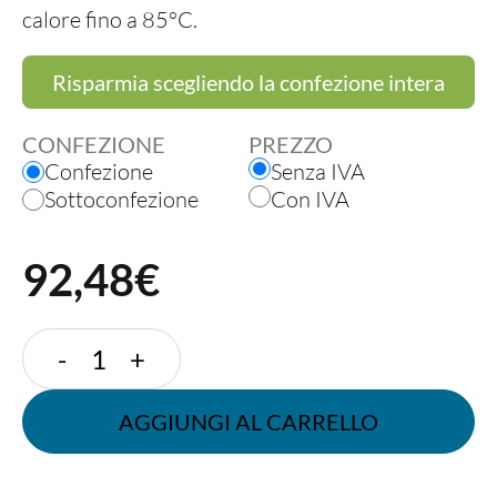
calore fino a 85°C.
Risparmia scegliendo la confezione intera
CONFEZIONE
PREZZO
Confezione
Senza IVA
Sottoconfezione
Con IVA
92,48€
TAZZINA
-
+
120
CC
AGGIUNGI AL CARRELLO
BIANCA
quantità