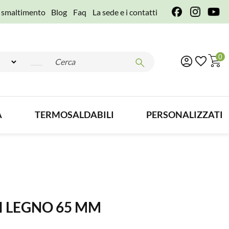
e smaltimento
Blog
Faq
La sede e i contatti
0
A
TERMOSALDABILI
PERSONALIZZATI
I LEGNO 65 MM