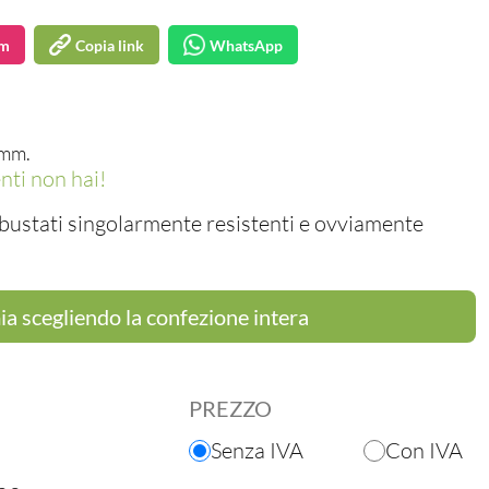
am
Copia link
WhatsApp
5mm.
nti non hai!
mbustati singolarmente resistenti e ovviamente
a scegliendo la confezione intera
PREZZO
Senza IVA
Con IVA