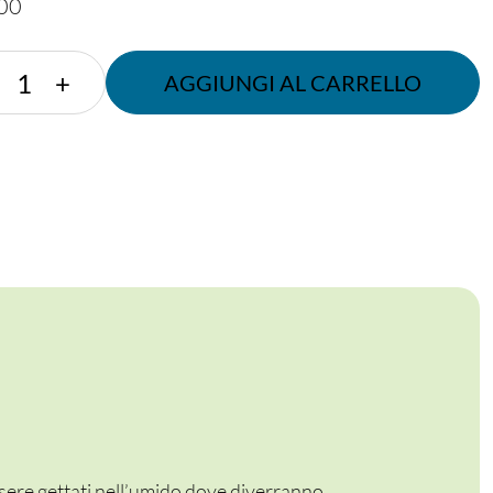
000
STUZZICADENTI
+
AGGIUNGI AL CARRELLO
LEGNO
65
MM
quantità
sere gettati nell’umido dove diverranno