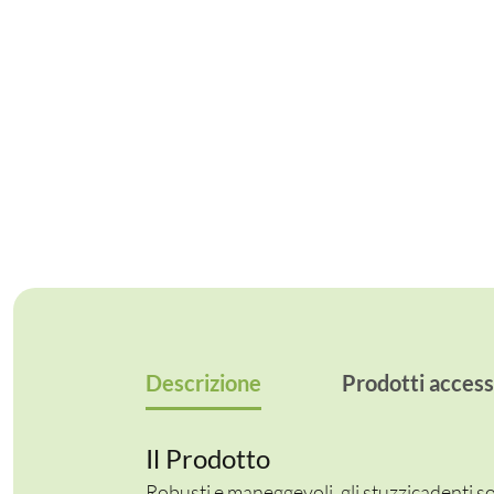
Descrizione
Prodotti access
Il Prodotto
Robusti e maneggevoli, gli stuzzicadenti 