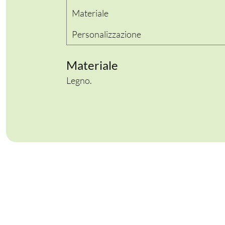
Materiale
Personalizzazione
PER LA TAVOLA
CONTENITORI E ASPORTO
Materiale
Legno.
FINGER E GELATO
VASSOI E COTTURA
TERMOSALDABILI
PERSONALIZZATI