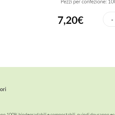
Pezzi per confezione: 1
7,20
€
-
ori
sono 100% biodegradabili e compostabili, quindi dovranno es