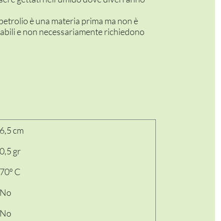
il petrolio è una materia prima ma non è
nnovabili e non necessariamente richiedono
6,5 cm
0,5 gr
70° C
No
No