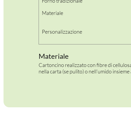
Forno tradizionale
Materiale
Personalizzazione
PER LA TAVOLA
CONTENITORI E ASPORTO
Materiale
FINGER E GELATO
Cartoncino realizzato con fibre di cellulo
nella carta (se pulito) o nell’umido insiem
VASSOI E COTTURA
TERMOSALDABILI
PERSONALIZZATI