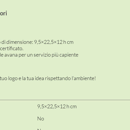
ori
no di dimensione: 9,5×22,5×12 h cm
certificato.
e avana per un servizio più capiente
l tuo logo e la tua idea rispettando l’ambiente!
9,5×22,5×12 h cm
No