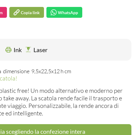
am
Copia link
WhatsApp
Ink
Laser
ola dimensione 9,5x22,5x12 h cm
scatola!
plastic free! Un modo alternativo e moderno per
o take away. La scatola rende facile il trasporto e
te viaggio. Personalizzabile, la rende ancora di
e ed intelligente.
a scegliendo la confezione intera