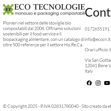
Cont
Pionieri nel settore delle stoviglie bio
compostabili dal 2008. Offriamo soluzioni
0172655191
sostenibili per il food service e il
info@ecocn.it
biopackaging alimentare, con un catalogo di
oltre 500 referenze per il settore Ho.Re.Ca.
Orari ufficio:
Via San Gotta
12041 Bene V
Italy
© Copyright 2025 - P.IVA 02831780040 - Sito creato da
et