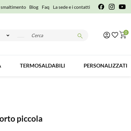
e smaltimento
Blog
Faq
La sede e i contatti
0
A
TERMOSALDABILI
PERSONALIZZATI
orto piccola