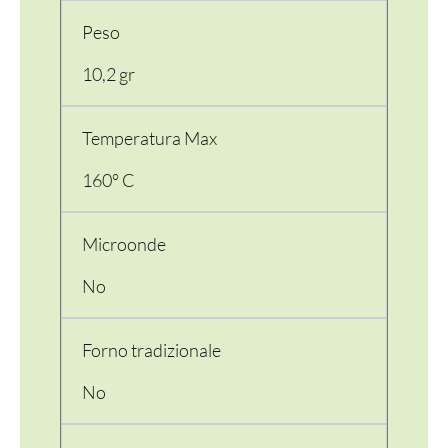
Peso
PER LA TAVOLA
10,2 gr
CONTENITORI E ASPORTO
Temperatura Max
FINGER E GELATO
160° C
VASSOI E COTTURA
TERMOSALDABILI
Microonde
No
PERSONALIZZATI
Forno tradizionale
No