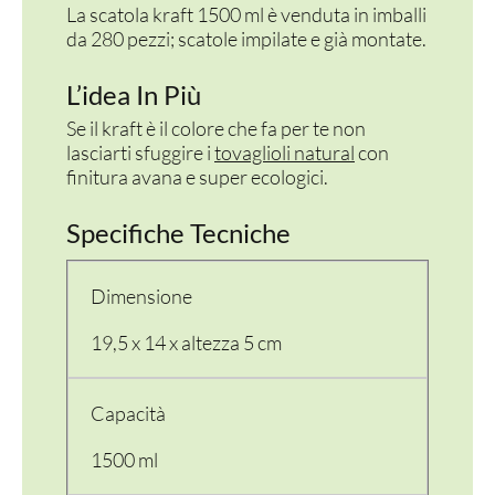
La scatola kraft 1500 ml è venduta in imballi
da 280 pezzi; scatole impilate e già montate.
L’idea In Più
Se il kraft è il colore che fa per te non
lasciarti sfuggire i
tovaglioli natural
con
finitura avana e super ecologici.
Specifiche Tecniche
Dimensione
19,5 x 14 x altezza 5 cm
Capacità
1500 ml