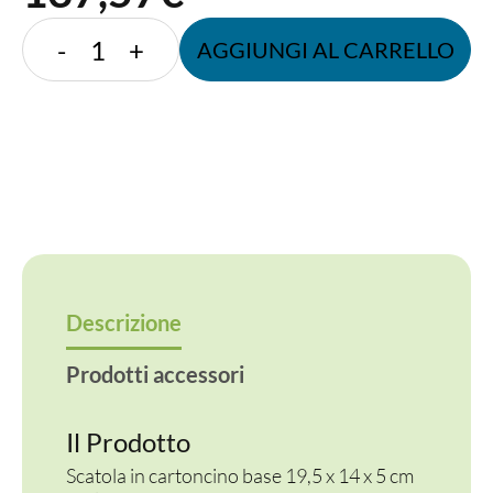
SCATOLA
-
+
AGGIUNGI AL CARRELLO
KRAFT
1500
ml
quantità
Descrizione
Prodotti accessori
Il Prodotto
Scatola in cartoncino base 19,5 x 14 x 5 cm