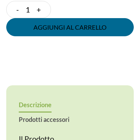
SACCHETTO
-
+
F.TO
17+11x34h
AGGIUNGI AL CARRELLO
cm
CARTA
ANTIUNTO
BIANCO
quantità
Descrizione
Prodotti accessori
Il Prodotto