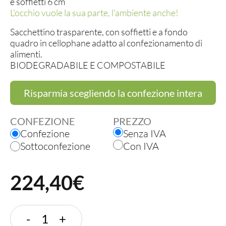
e soffietti 6 cm
L'occhio vuole la sua parte, l'ambiente anche!
Sacchettino trasparente, con soffietti e a fondo
quadro in cellophane adatto al confezionamento di
alimenti.
BIODEGRADABILE E COMPOSTABILE
Risparmia scegliendo la confezione intera
CONFEZIONE
PREZZO
Confezione
Senza IVA
Sottoconfezione
Con IVA
224,40€
Sacchetto
-
+