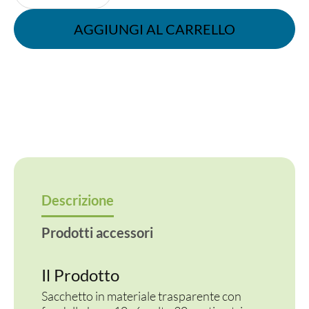
11+6x34
cm
AGGIUNGI AL CARRELLO
fondo
quadro
trasparente
quantità
Descrizione
Prodotti accessori
Il Prodotto
Sacchetto in materiale trasparente con