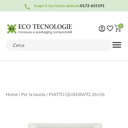
Scopri il tuo listino dedicato
0172-655191
0
Home
/
Per la tavola
/ PIATTO QUADRATO 26×26