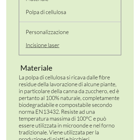
Polpa di cellulosa
CONTENITORI E ASPORTO
FINGER E GELATO
Personalizzazione
VASSOI E COTTURA
Incisione laser
TERMOSALDABILI
Materiale
PERSONALIZZATI
La polpa di cellulosa si ricava dalle fibre
residue della lavorazione di alcune piante,
in particolare della canna da zucchero, ed è
pertanto al 100% naturale, completamente
biodegradabile e compostabile secondo
norma EN13432. Resiste ad una
temperatura massima di 100°C e può
essere utilizzata in microonde e nel forno
tradizionale. Viene utilizzata per la
produzione di piatti e bicchieri.