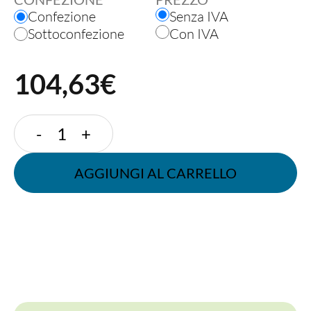
Confezione
Senza IVA
Sottoconfezione
Con IVA
104,63€
PIATTO
-
+
QUADRATO
26x26
AGGIUNGI AL CARRELLO
quantità