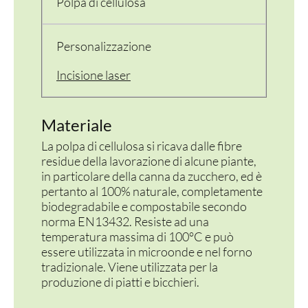
Polpa di cellulosa
CONTENITORI E ASPORTO
Personalizzazione
FINGER E GELATO
Incisione laser
VASSOI E COTTURA
TERMOSALDABILI
Materiale
PERSONALIZZATI
La polpa di cellulosa si ricava dalle fibre
residue della lavorazione di alcune piante,
in particolare della canna da zucchero, ed è
pertanto al 100% naturale, completamente
biodegradabile e compostabile secondo
norma EN13432. Resiste ad una
temperatura massima di 100°C e può
essere utilizzata in microonde e nel forno
tradizionale. Viene utilizzata per la
produzione di piatti e bicchieri.