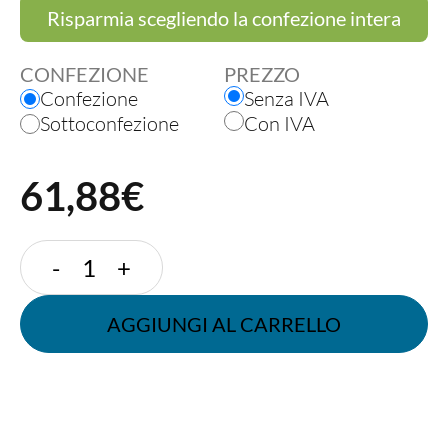
Risparmia scegliendo la confezione intera
CONFEZIONE
PREZZO
Confezione
Senza IVA
Sottoconfezione
Con IVA
61,88€
PIATTO
-
+
QUADRATO
20x20
AGGIUNGI AL CARRELLO
cm
PFAS
free
quantità