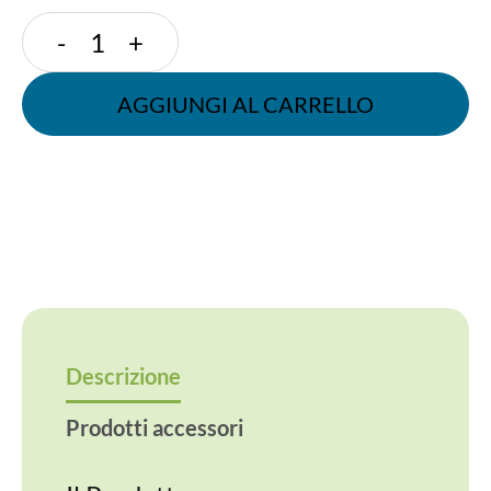
PIATTO
-
+
FONDO
CM
AGGIUNGI AL CARRELLO
18-
680
ML
quantità
Descrizione
Prodotti accessori