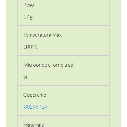
Peso
17 gr
Temperatura Max
100° C
Microonde e forno trad
PER LA TAVOLA
Si
CONTENITORI E ASPORTO
FINGER E GELATO
Coperchio
80296PLA
VASSOI E COTTURA
TERMOSALDABILI
Materiale