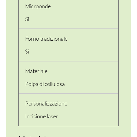
Microonde
Si
Forno tradizionale
Si
Materiale
Polpa di cellulosa
PER LA TAVOLA
Personalizzazione
CONTENITORI E ASPORTO
Incisione laser
FINGER E GELATO