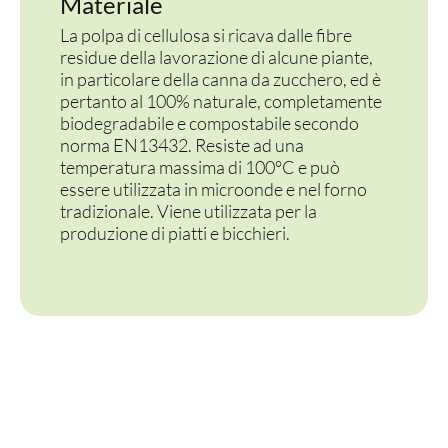
Materiale
VASSOI E COTTURA
La polpa di cellulosa si ricava dalle fibre
residue della lavorazione di alcune piante,
TERMOSALDABILI
in particolare della canna da zucchero, ed è
pertanto al 100% naturale, completamente
PERSONALIZZATI
biodegradabile e compostabile secondo
norma EN13432. Resiste ad una
temperatura massima di 100°C e può
essere utilizzata in microonde e nel forno
tradizionale. Viene utilizzata per la
produzione di piatti e bicchieri.