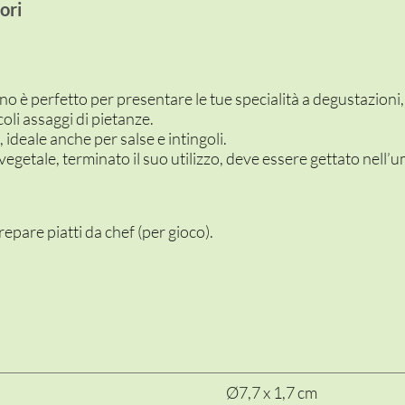
ori
 è perfetto per presentare le tue specialità a degustazioni, f
oli assaggi di pietanze.
, ideale anche per salse e intingoli.
egetale, terminato il suo utilizzo, deve essere gettato nell’u
epare piatti da chef (per gioco).
Ø7,7 x 1,7 cm