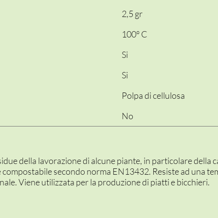
2,5 gr
100° C
Si
Si
Polpa di cellulosa
No
residue della lavorazione di alcune piante, in particolare del
e compostabile secondo norma EN13432. Resiste ad una te
ale. Viene utilizzata per la produzione di piatti e bicchieri.