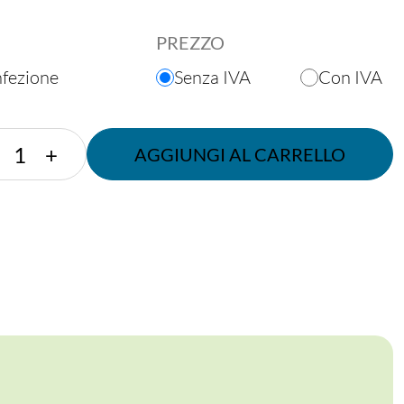
PREZZO
nfezione
Senza IVA
Con IVA
PIATTINO
+
AGGIUNGI AL CARRELLO
FIBRA
DIAM.
7,5
CM
quantità