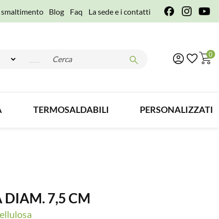
e smaltimento
Blog
Faq
La sede e i contatti
0
A
TERMOSALDABILI
PERSONALIZZATI
 DIAM. 7,5 CM
ellulosa