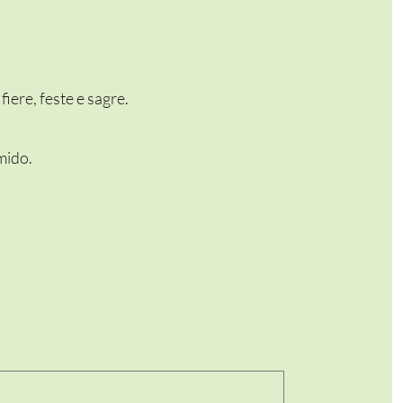
iere, feste e sagre.
mido.