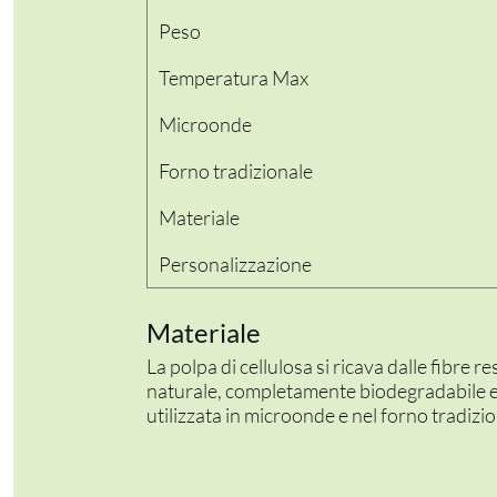
Peso
Temperatura Max
Microonde
Forno tradizionale
PER LA TAVOLA
Materiale
CONTENITORI E ASPORTO
Personalizzazione
FINGER E GELATO
Materiale
VASSOI E COTTURA
La polpa di cellulosa si ricava dalle fibre 
naturale, completamente biodegradabile 
TERMOSALDABILI
utilizzata in microonde e nel forno tradizion
PERSONALIZZATI