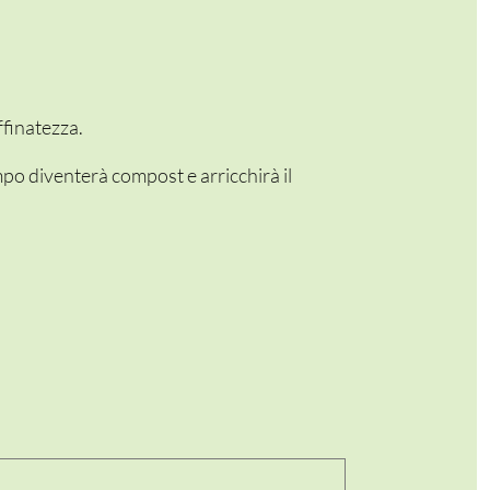
ffinatezza.
mpo diventerà compost e arricchirà il