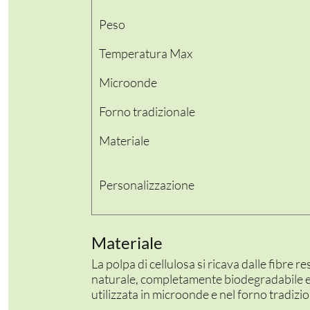
Peso
Temperatura Max
Microonde
Forno tradizionale
Materiale
PER LA TAVOLA
CONTENITORI E ASPORTO
Personalizzazione
FINGER E GELATO
Materiale
VASSOI E COTTURA
La polpa di cellulosa si ricava dalle fibre 
TERMOSALDABILI
naturale, completamente biodegradabile 
utilizzata in microonde e nel forno tradizion
PERSONALIZZATI