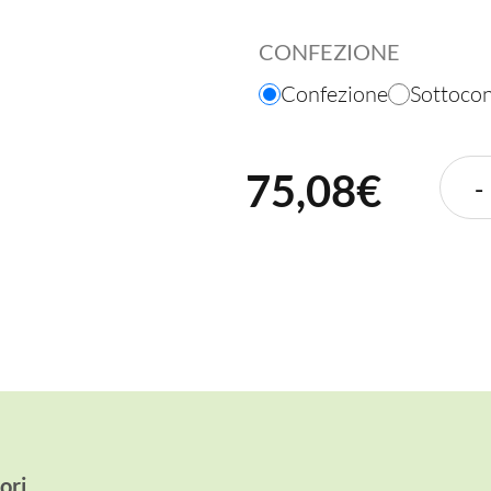
CONFEZIONE
Confezione
Sottoco
75,08€
-
ori