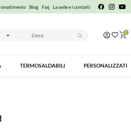
e smaltimento
Blog
Faq
La sede e i contatti
0
A
TERMOSALDABILI
PERSONALIZZATI
M