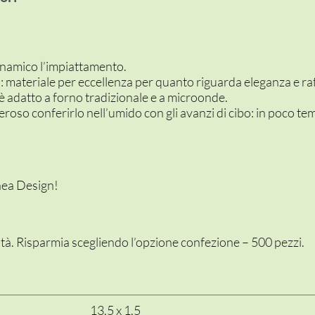
inamico l’impiattamento.
a: materiale per eccellenza per quanto riguarda eleganza e ra
è adatto a forno tradizionale e a microonde.
roso conferirlo nell’umido con gli avanzi di cibo: in poco te
inea Design!
ità. Risparmia scegliendo l’opzione confezione – 500 pezzi.
13,5 x 1,5