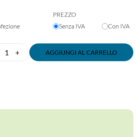
PREZZO
nfezione
Senza IVA
Con IVA
PIATTINO
+
AGGIUNGI AL CARRELLO
14
CM
quantità