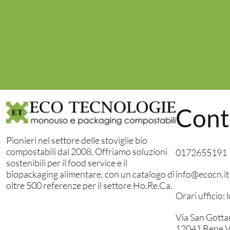
Cont
Pionieri nel settore delle stoviglie bio
compostabili dal 2008. Offriamo soluzioni
0172655191
sostenibili per il food service e il
info@ecocn.it
biopackaging alimentare, con un catalogo di
oltre 500 referenze per il settore Ho.Re.Ca.
Orari ufficio:
Via San Gotta
12041 Bene V