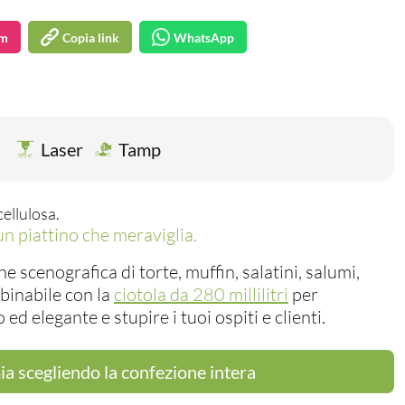
am
Copia link
WhatsApp
Laser
Tamp
cellulosa.
 un piattino che meraviglia.
e scenografica di torte, muffin, salatini, salumi,
bbinabile con la
ciotola da 280 millilitri
per
ed elegante e stupire i tuoi ospiti e clienti.
a scegliendo la confezione intera