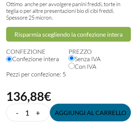
Ottimo anche per avvolgere panini freddi, torte in
teglia o per altre presentazioni bio di cibi freddi.
Spessore 25 micron.
Risparmia scegliendo la confezione intera
CONFEZIONE
PREZZO
Confezione intera
Senza IVA
Con IVA
Pezzi per confezione: 5
136,88
€
Fogli
-
+
AGGIUNGI AL CARRELLO
in
Natureflex