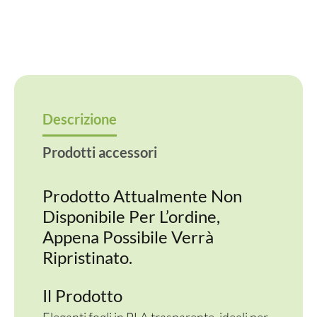
f.to
30x40
cm
spessore
25
my
Descrizione
quantità
Prodotti accessori
Prodotto Attualmente Non
Disponibile Per L’ordine,
Appena Possibile Verrà
Ripristinato.
Il Prodotto