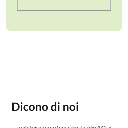
CONTENITORI E ASPORTO
FINGER E GELATO
VASSOI E COTTURA
TERMOSALDABILI
PERSONALIZZATI
Dicono di noi