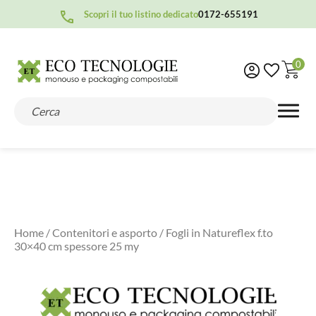
Scopri il tuo listino dedicato
0172-655191
0
Home
/
Contenitori e asporto
/ Fogli in Natureflex f.to
30×40 cm spessore 25 my