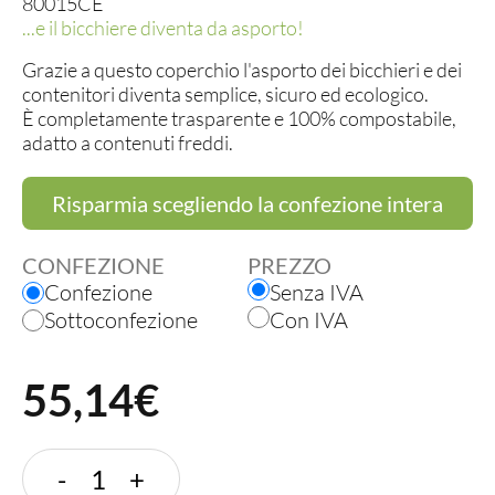
80015CE
...e il bicchiere diventa da asporto!
Grazie a questo coperchio l'asporto dei bicchieri e dei
contenitori diventa semplice, sicuro ed ecologico.
È completamente trasparente e 100% compostabile,
adatto a contenuti freddi.
Risparmia scegliendo la confezione intera
CONFEZIONE
PREZZO
Confezione
Senza IVA
Sottoconfezione
Con IVA
55,14€
Cupolino
-
+