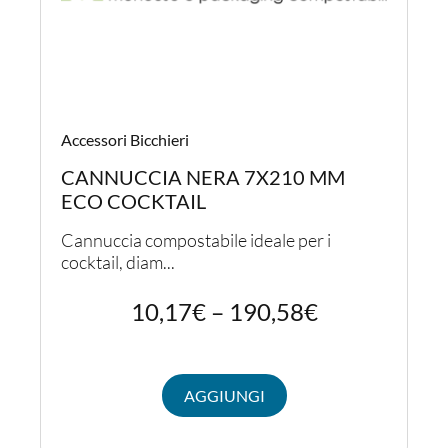
Accessori Bicchieri
Ac
CANNUCCIA NERA 7X210 MM
M
ECO COCKTAIL
B
Cannuccia compostabile ideale per i
Ca
cocktail, diam...
lu
10,17
€
–
190,58
€
AGGIUNGI