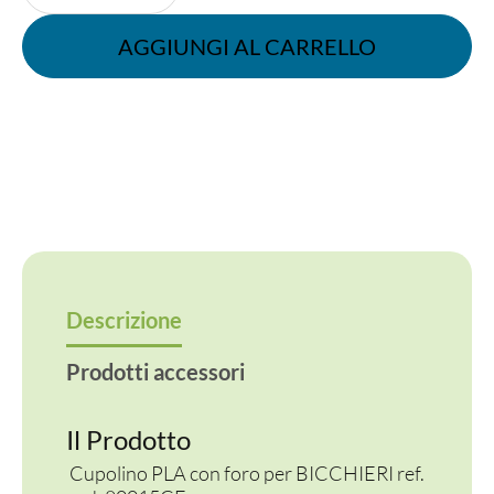
PLA
con
AGGIUNGI AL CARRELLO
foro
per
bicchiere
ref.
cod.
80015CE
quantità
Descrizione
Prodotti accessori
Il Prodotto
Cupolino PLA con foro per BICCHIERI ref.