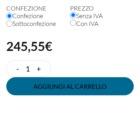
CONFEZIONE
PREZZO
Confezione
Senza IVA
Sottoconfezione
Con IVA
245,55€
BICCHIERE
-
+
IN
POLPA
AGGIUNGI AL CARRELLO
400
ML
DIAM.
9
CM