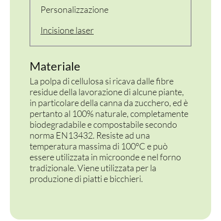
Personalizzazione
FINGER E GELATO
Incisione laser
VASSOI E COTTURA
Materiale
TERMOSALDABILI
La polpa di cellulosa si ricava dalle fibre
PERSONALIZZATI
residue della lavorazione di alcune piante,
in particolare della canna da zucchero, ed è
pertanto al 100% naturale, completamente
biodegradabile e compostabile secondo
norma EN13432. Resiste ad una
temperatura massima di 100°C e può
essere utilizzata in microonde e nel forno
tradizionale. Viene utilizzata per la
produzione di piatti e bicchieri.