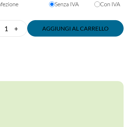
nfezione
Senza IVA
Con IVA
COPPA
+
AGGIUNGI AL CARRELLO
300
CC
(VERDE
TRASPARENTE)
quantità