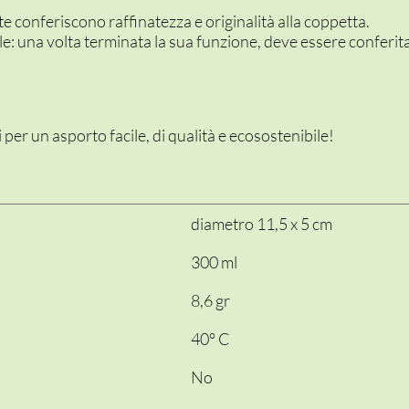
te conferiscono raffinatezza e originalità alla coppetta.
: una volta terminata la sua funzione, deve essere conferit
per un asporto facile, di qualità e ecosostenibile!
diametro 11,5 x 5 cm
300 ml
8,6 gr
40° C
No