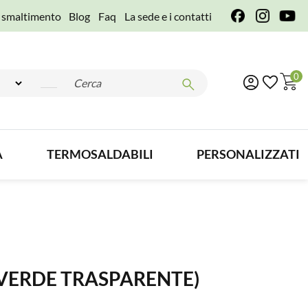
e smaltimento
Blog
Faq
La sede e i contatti
0
A
TERMOSALDABILI
PERSONALIZZATI
(VERDE TRASPARENTE)