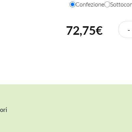
Confezione
Sottoco
72,75€
-
ori