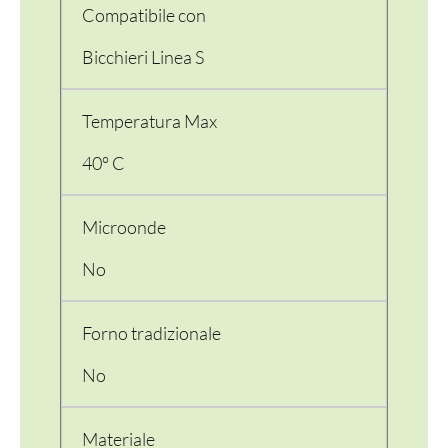
Compatibile con
Bicchieri Linea S
Temperatura Max
40° C
Microonde
PER LA TAVOLA
No
CONTENITORI E ASPORTO
Forno tradizionale
FINGER E GELATO
No
VASSOI E COTTURA
TERMOSALDABILI
Materiale