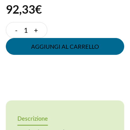
92,33€
COPERCHIO
-
+
PIATTO
SENZA
AGGIUNGI AL CARRELLO
FORO
76
MM
quantità
Descrizione