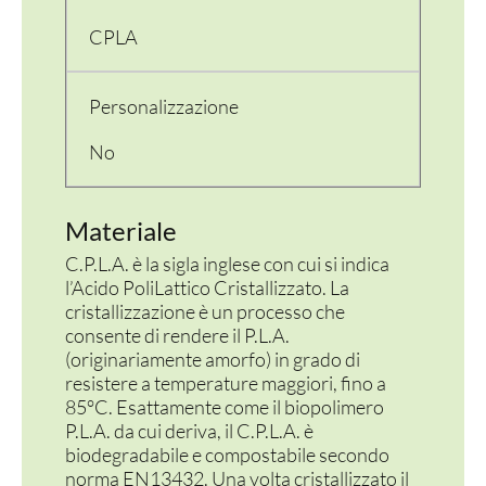
CPLA
Personalizzazione
No
Materiale
PER LA TAVOLA
C.P.L.A. è la sigla inglese con cui si indica
l’Acido PoliLattico Cristallizzato. La
CONTENITORI E ASPORTO
cristallizzazione è un processo che
consente di rendere il P.L.A.
FINGER E GELATO
(originariamente amorfo) in grado di
resistere a temperature maggiori, fino a
VASSOI E COTTURA
85°C. Esattamente come il biopolimero
P.L.A. da cui deriva, il C.P.L.A. è
TERMOSALDABILI
biodegradabile e compostabile secondo
norma EN13432. Una volta cristallizzato il