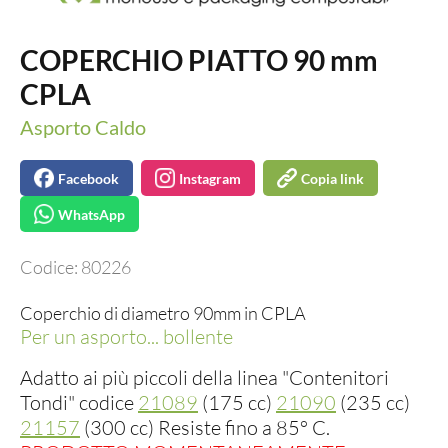
COPERCHIO PIATTO 90 mm
CPLA
Asporto Caldo
Facebook
Instagram
Copia link
WhatsApp
Codice:
80226
Coperchio di diametro 90mm in CPLA
Per un asporto... bollente
Adatto ai più piccoli della linea "Contenitori
Tondi" codice
21089
(175 cc)
21090
(235 cc)
21157
(300 cc) Resiste fino a 85° C.