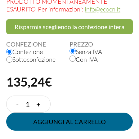
PRODOTTO MOMENTANEAMENTE
ESAURITO. Per informazioni:
info@ecocn.it
Risparmia scegliendo la confezione intera
CONFEZIONE
PREZZO
Confezione
Senza IVA
Sottoconfezione
Con IVA
135,24€
COPERCHIO
-
+
PIATTO
90
AGGIUNGI AL CARRELLO
mm