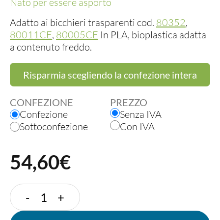
Nato per essere asporto
Adatto ai bicchieri trasparenti cod.
80352
,
80011CE
,
80005CE
In PLA, bioplastica adatta
a contenuto freddo.
Risparmia scegliendo la confezione intera
CONFEZIONE
PREZZO
Confezione
Senza IVA
Sottoconfezione
Con IVA
54,60€
COPERCHIO
-
+
CUPOLA