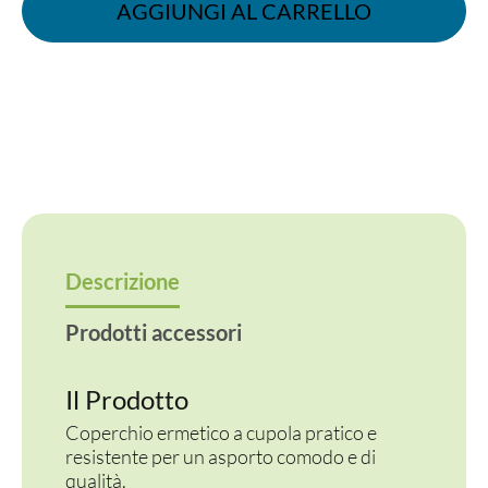
ø
AGGIUNGI AL CARRELLO
8,5
NO
FORO
quantità
Descrizione
Prodotti accessori
Il Prodotto
Coperchio ermetico a cupola pratico e
resistente per un asporto comodo e di
qualità.