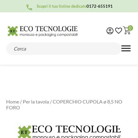
Scopri il tuo listino dedicato
0172-655191
0
Home
/
Per la tavola
/ COPERCHIO CUPOLA ø 8,5 NO
FORO