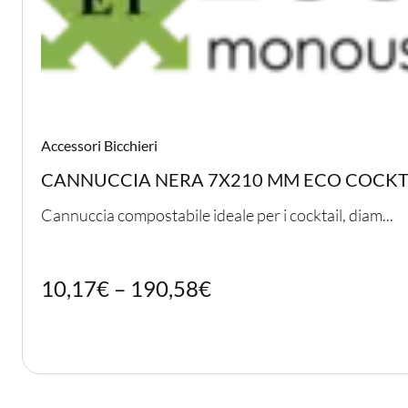
PER LA TAVOLA
CONTENITORI E ASPORTO
FINGER E GELATO
Accessori Bicchieri
CANNUCCIA NERA 7X210 MM ECO COCKT
VASSOI E COTTURA
Cannuccia compostabile ideale per i cocktail, diam...
TERMOSALDABILI
PERSONALIZZATI
10,17
€
–
190,58
€