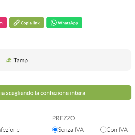
am
Copia link
WhatsApp
Tamp
a scegliendo la confezione intera
PREZZO
nfezione
Senza IVA
Con IVA