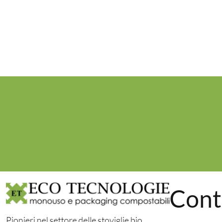
Cont
Pionieri nel settore delle stoviglie bio