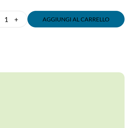
COPERCHIO
+
AGGIUNGI AL CARRELLO
A
CUPOLA
76
MM
PLA
CON
FORO
C
quantità