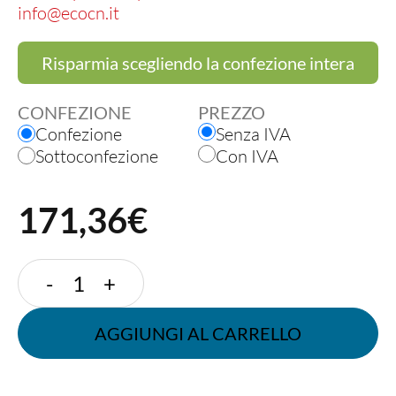
info@ecocn.it
Risparmia scegliendo la confezione intera
CONFEZIONE
PREZZO
Confezione
Senza IVA
Sottoconfezione
Con IVA
171,36€
CONTENITORE
-
+
DA
ASPORTO
AGGIUNGI AL CARRELLO
550
CC