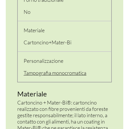
PER LA TAVOLA
No
CONTENITORI E ASPORTO
Materiale
FINGER E GELATO
Cartoncino+Mater-Bi
VASSOI E COTTURA
Personalizzazione
TERMOSALDABILI
Tampografia monocromatica
PERSONALIZZATI
Materiale
Cartoncino + Mater-Bi®: cartoncino
realizzato con fibre provenienti da foreste
gestite responsabilmente; il lato interno, a
contatto con gli alimenti, ha un coating in
Mater-Bi® che ne garantisce la resistenza