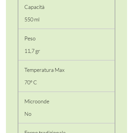
Capacità
550 ml
Peso
11,7 gr
Temperatura Max
70° C
Microonde
No
Forno tradizionale