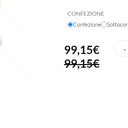
CONFEZIONE
Confezione
Sottoco
99,15
€
-
99,15€