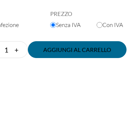
PREZZO
nfezione
Senza IVA
Con IVA
CONTENIT.
+
AGGIUNGI AL CARRELLO
PLA
DA
PORZIONE
60
ML
quantità