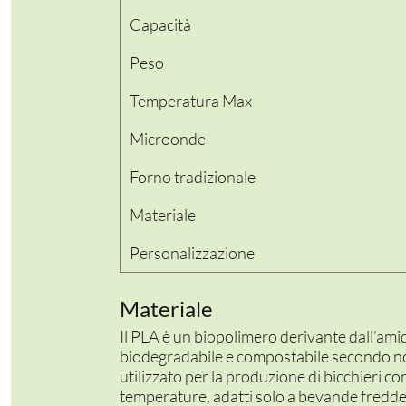
PER LA TAVOLA
Capacità
CONTENITORI E ASPORTO
Peso
Temperatura Max
FINGER E GELATO
Microonde
VASSOI E COTTURA
Forno tradizionale
TERMOSALDABILI
Materiale
PERSONALIZZATI
Personalizzazione
Materiale
Il PLA è un biopolimero derivante dall’am
biodegradabile e compostabile secondo n
utilizzato per la produzione di bicchieri con
temperature, adatti solo a bevande fredde