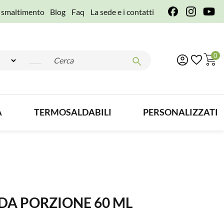
e smaltimento
Blog
Faq
La sede e i contatti
0
A
TERMOSALDABILI
PERSONALIZZATI
 DA PORZIONE 60 ML