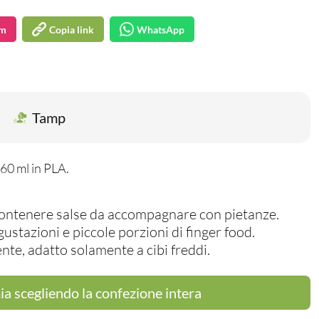
am
Copia link
WhatsApp
Tamp
60 ml in PLA.
contenere salse da accompagnare con pietanze.
gustazioni e piccole porzioni di finger food.
e, adatto solamente a cibi freddi.
a scegliendo la confezione intera