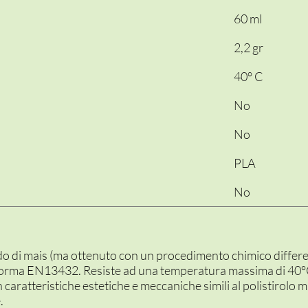
60 ml
2,2 gr
40° C
No
No
PLA
No
ido di mais (ma ottenuto con un procedimento chimico diffe
orma EN13432. Resiste ad una temperatura massima di 40°C.
 caratteristiche estetiche e meccaniche simili al polistirolo m
.