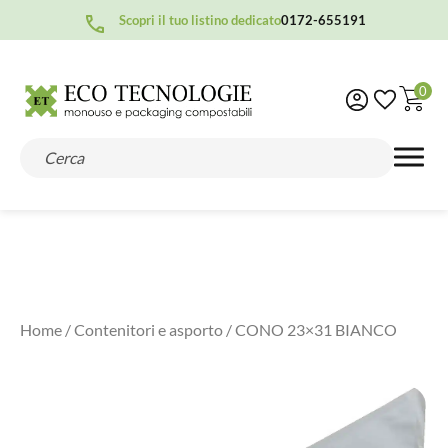
Scopri il tuo listino dedicato
0172-655191
0
Home
/
Contenitori e asporto
/ CONO 23×31 BIANCO