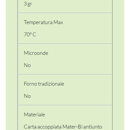
3 gr
Temperatura Max
70° C
Microonde
No
PER LA TAVOLA
Forno tradizionale
CONTENITORI E ASPORTO
No
FINGER E GELATO
Materiale
VASSOI E COTTURA
Carta accoppiata Mater-Bi antiunto
TERMOSALDABILI