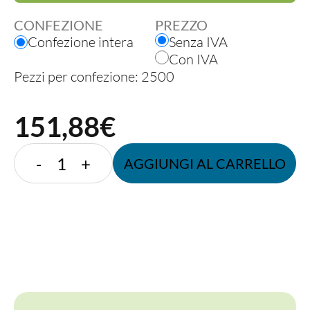
CONFEZIONE
PREZZO
Confezione intera
Senza IVA
Con IVA
Pezzi per confezione: 2500
151,88
€
CONO
-
+
AGGIUNGI AL CARRELLO
23x31
BIANCO
quantità