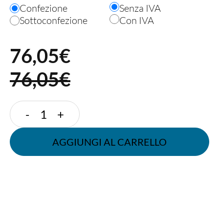
Confezione
Senza IVA
Sottoconfezione
Con IVA
76,05
€
76,05€
CIOTOLA
-
+
300
ML
AGGIUNGI AL CARRELLO
-
BORDO
LARGO
quantità