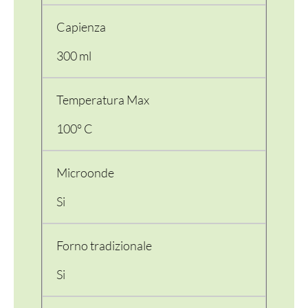
Capienza
300 ml
Temperatura Max
100° C
Microonde
PER LA TAVOLA
Si
CONTENITORI E ASPORTO
FINGER E GELATO
Forno tradizionale
VASSOI E COTTURA
Si
TERMOSALDABILI