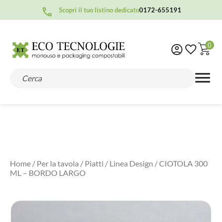
Scopri il tuo listino dedicato
0172-655191
0
Home
/
Per la tavola
/
Piatti
/
Linea Design
/ CIOTOLA 300
ML – BORDO LARGO