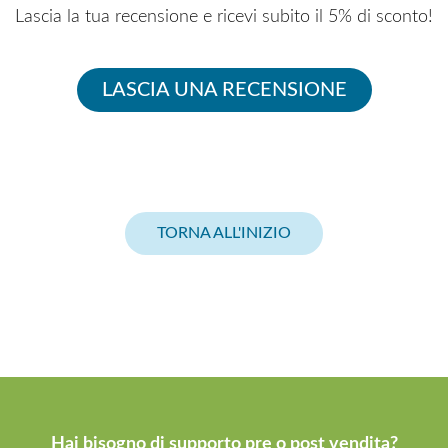
Lascia la tua recensione e ricevi subito il 5% di sconto!
LASCIA UNA RECENSIONE
TORNA ALL'INIZIO
Hai bisogno di supporto pre o post vendita?