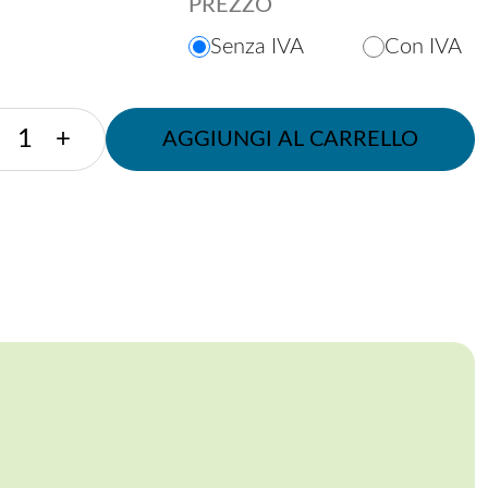
PREZZO
Senza IVA
Con IVA
BICCHIERINO
+
AGGIUNGI AL CARRELLO
DEGUSTAZIONE
IN
PLA
50
CC
quantità