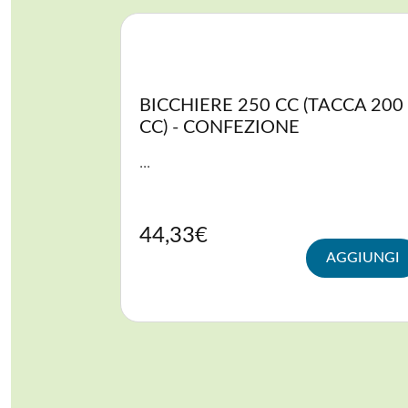
CONTENITORI E ASPORTO
FINGER E GELATO
BICCHIERE 250 CC (TACCA 200
VASSOI E COTTURA
CC) - CONFEZIONE
TERMOSALDABILI
...
PERSONALIZZATI
44,33
€
AGGIUNGI