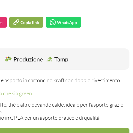
am
Copia link
WhatsApp
Produzione
Tamp
 e asporto in cartoncino kraft con doppio rivestimento
ma che sia green!
ffè, thè e altre bevande calde, ideale per l'asporto grazie
e.
io in CPLA per un asporto pratico e di qualità.