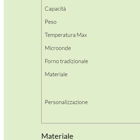
Capacità
PER LA TAVOLA
Peso
CONTENITORI E ASPORTO
Temperatura Max
FINGER E GELATO
Microonde
Forno tradizionale
VASSOI E COTTURA
Materiale
TERMOSALDABILI
PERSONALIZZATI
Personalizzazione
Materiale