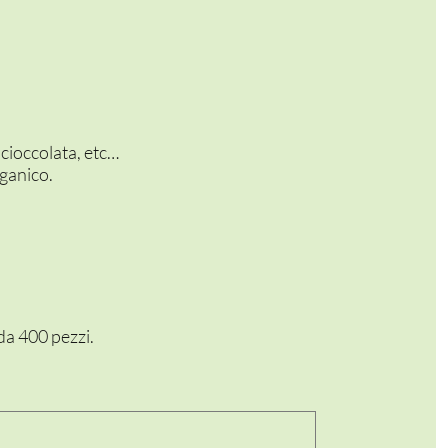
cioccolata, etc…
rganico.
da 400 pezzi.