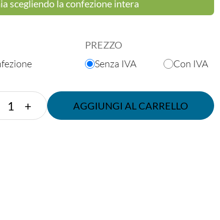
a scegliendo la confezione intera
PREZZO
nfezione
Senza IVA
Con IVA
BICCHIERE
+
AGGIUNGI AL CARRELLO
DOPPIO
CARTONCINO
KRAFT
480
CC
quantità