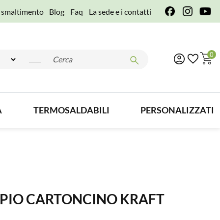
e smaltimento
Blog
Faq
La sede e i contatti
0
A
TERMOSALDABILI
PERSONALIZZATI
PPIO CARTONCINO KRAFT