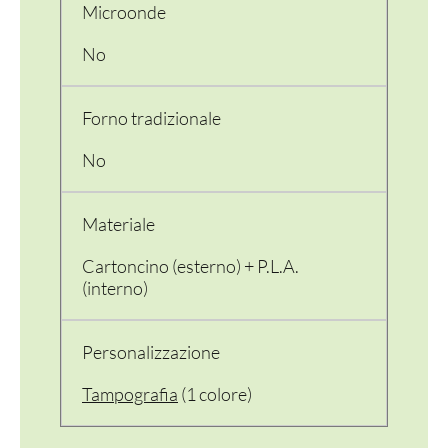
Microonde
FINGER E GELATO
No
VASSOI E COTTURA
TERMOSALDABILI
Forno tradizionale
PERSONALIZZATI
No
Materiale
Cartoncino (esterno) + P.L.A.
(interno)
Personalizzazione
Tampografia
(1 colore)