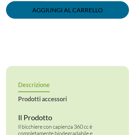
DOPPIO
CARTONCINO
AGGIUNGI AL CARRELLO
KRAFT
360
CC
quantità
Descrizione
Prodotti accessori
Il Prodotto
Il bicchiere con capienza 360 cc è
completamente biodegradabile e