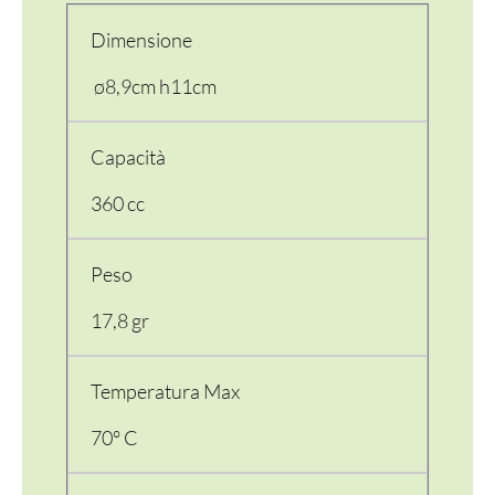
Dimensione
ø8,9cm h11cm
Capacità
360 cc
Peso
17,8 gr
Temperatura Max
PER LA TAVOLA
70° C
CONTENITORI E ASPORTO