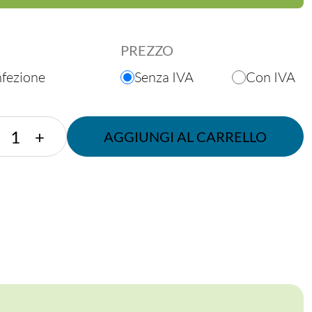
PREZZO
nfezione
Senza IVA
Con IVA
BICCHIERE
+
AGGIUNGI AL CARRELLO
CELLULOSA
CM
8
-
250
ML
quantità