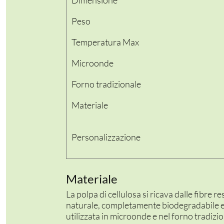
Dimensione
Peso
Temperatura Max
Microonde
Forno tradizionale
Materiale
PER LA TAVOLA
CONTENITORI E ASPORTO
Personalizzazione
FINGER E GELATO
Materiale
VASSOI E COTTURA
La polpa di cellulosa si ricava dalle fibre 
TERMOSALDABILI
naturale, completamente biodegradabile 
utilizzata in microonde e nel forno tradizion
PERSONALIZZATI