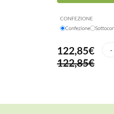
CONFEZIONE
Confezione
Sottoco
122,85
€
-
122,85€