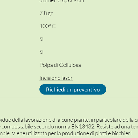
diametro 8,5 x 9 cm
7,8 gr
100° C
Si
Si
Polpa di Cellulosa
Incisione laser
Richiedi un preventivo
residue della lavorazione di alcune piante, in particolare del
e compostabile secondo norma EN13432. Resiste ad una te
ale. Viene utilizzata per la produzione di piatti e bicchieri.