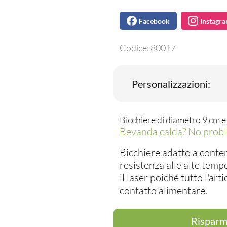
Facebook
Instagr
Codice:
80017
Personalizzazioni:
Bicchiere di diametro 9 cm e 
Bevanda calda? No prob
Bicchiere adatto a conten
resistenza alle alte temp
il laser poiché tutto l'art
contatto alimentare.
Risparmi