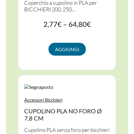
Coperchio a cupolino in PLA per
BICCHIERI 200, 250...
2,77
€
–
64,80
€
PER LA TAVOLA
AGGIUNGI
CONTENITORI E ASPORTO
FINGER E GELATO
VASSOI E COTTURA
TERMOSALDABILI
Accessori Bicchieri
PERSONALIZZATI
CUPOLINO PLA NO FORO Ø
7,8 CM
Cupolino PLA senza foro per bicchieri