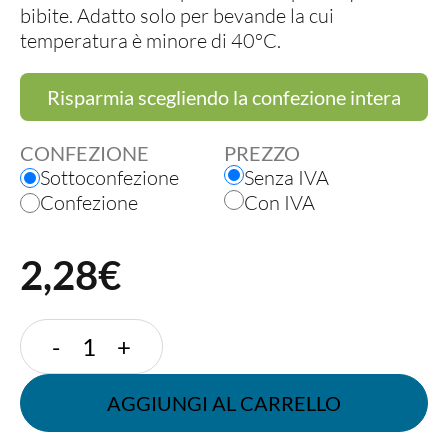
bibite. Adatto solo per bevande la cui
temperatura è minore di 40°C.
Risparmia scegliendo la confezione intera
CONFEZIONE
PREZZO
Sottoconfezione
Senza IVA
Confezione
Con IVA
2,28€
BICCHIERE
-
+
200
CC
AGGIUNGI AL CARRELLO
PLA