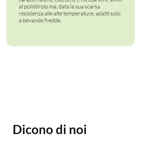
al polistirolo ma, data la sua scarsa
CONTENITORI E ASPORTO
resistenza alle alte temperature, adatti solo
a bevande fredde.
FINGER E GELATO
VASSOI E COTTURA
TERMOSALDABILI
PERSONALIZZATI
Dicono di noi