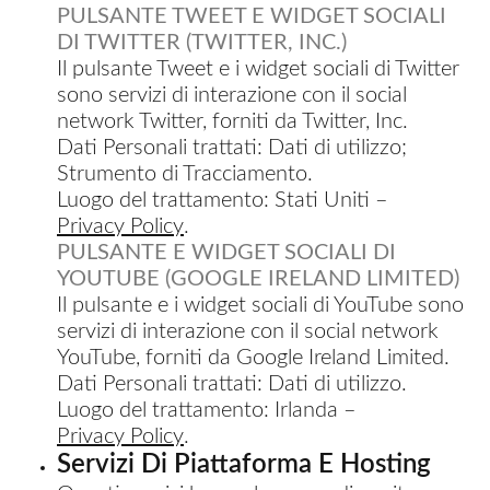
PULSANTE TWEET E WIDGET SOCIALI
DI TWITTER (TWITTER, INC.)
Il pulsante Tweet e i widget sociali di Twitter
sono servizi di interazione con il social
network Twitter, forniti da Twitter, Inc.
Dati Personali trattati: Dati di utilizzo;
Strumento di Tracciamento.
Luogo del trattamento: Stati Uniti –
PER LA TAVOLA
Privacy Policy
.
PULSANTE E WIDGET SOCIALI DI
CONTENITORI E ASPORTO
YOUTUBE (GOOGLE IRELAND LIMITED)
Il pulsante e i widget sociali di YouTube sono
FINGER E GELATO
servizi di interazione con il social network
YouTube, forniti da Google Ireland Limited.
VASSOI E COTTURA
Dati Personali trattati: Dati di utilizzo.
Luogo del trattamento: Irlanda –
TERMOSALDABILI
Privacy Policy
.
Servizi Di Piattaforma E Hosting
PERSONALIZZATI