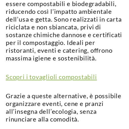
essere
compostabili e biodegradabili
,
riducendo così l’impatto ambientale
dell’usa e getta. Sono realizzati in
carta
riciclata e non sbiancata
, privi di
sostanze chimiche dannose e certificati
per il compostaggio. Ideali per
ristoranti, eventi e catering, offrono
massima igiene e sostenibilità
.
PER LA TAVOLA
CONTENITORI E ASPORTO
Scopri i tovaglioli compostabili
FINGER E GELATO
Grazie a queste alternative, è possibile
VASSOI E COTTURA
organizzare eventi, cene e pranzi
TERMOSALDABILI
all’insegna dell’ecologia
, senza
rinunciare alla comodità.
PERSONALIZZATI